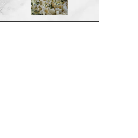
Porque sus pétalos
comestibles
enriquecen nuestra
gastronomía con
sabores delicados,
colores vibrantes y
nutrientes, siendo
perfectos para
decorar y realzar
ensaladas, postres y
bebidas